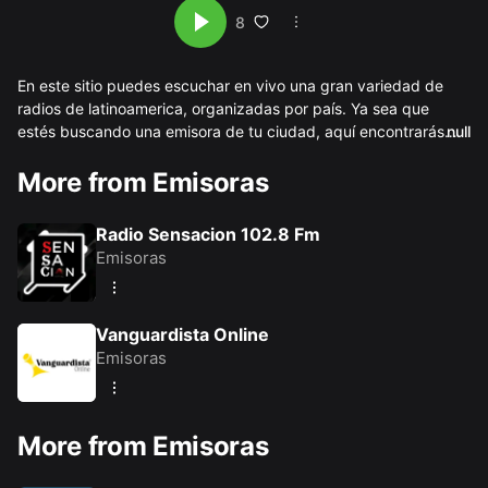
8
En este sitio puedes escuchar en vivo una gran variedad de
radios de latinoamerica, organizadas por país. Ya sea que
estés buscando una emisora de tu ciudad, aquí encontrarás
null
una opción para ti. Ofrecemos acceso a estaciones que
More from Emisoras
transmiten música, noticias, deportes, programas culturales y
Escucha radios de tu comunidad o descubre nuevas voces
más, las 24 horas del día. Todo el contenido se transmite en
desde otras regiones o paises, todo desde tu celular o
línea con excelente calidad de audio.
computadora, de forma fácil y gratuita. También puedes
Radio Sensacion 102.8 Fm
descargar nuestra app multiradio desde tu dispositivo android.
Emisoras
Vanguardista Online
Emisoras
More from Emisoras