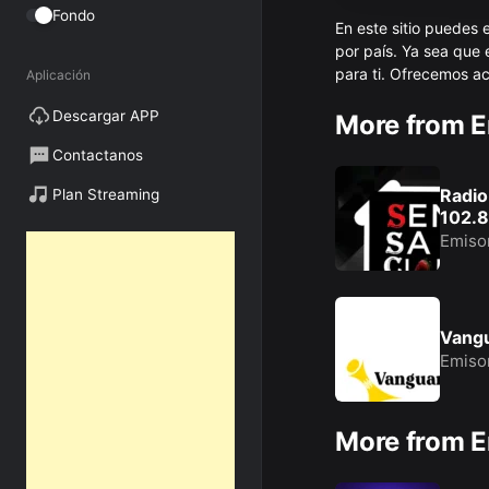
Fondo
En este sitio puedes 
por país. Ya sea que
para ti. Ofrecemos a
Aplicación
culturales y más, las
Descargar APP
More from 
calidad de audio.
Escucha radios de tu
desde tu celular o c
Contactanos
app multiradio desde 
Radio
Plan Streaming
102.
Emiso
Vangu
Emiso
More from 