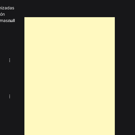
anizadas
ión
amas
null
te
, todo
stra
La Mera Radio del DJ
LOBO
Emisoras
Radio Visión Cristiana
Emisoras