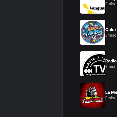
Emiso
Color
Emiso
Radio
Emiso
La Me
Emiso