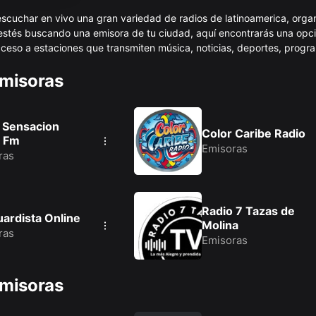
escuchar en vivo una gran variedad de radios de latinoamerica, org
 estés buscando una emisora de tu ciudad, aquí encontrarás una opc
cceso a estaciones que transmiten música, noticias, deportes, progr
 24 horas del día. Todo el contenido se transmite en línea con excelen
Emisoras
 comunidad o descubre nuevas voces desde otras regiones o paises
omputadora, de forma fácil y gratuita. También puedes descargar nue
tu dispositivo android.
 Sensacion
Color Caribe Radio
8 Fm
Emisoras
ras
Radio 7 Tazas de
ardista Online
Molina
ras
Emisoras
Emisoras