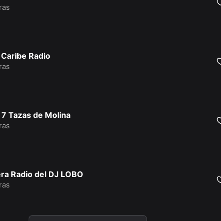
ras
 Caribe Radio
ras
 7 Tazas de Molina
ras
ra Radio del DJ LOBO
ras