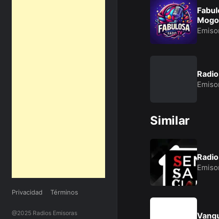
Fabul
Mogo
Emiso
Radio
Emiso
Similar
Radio
Emiso
Privacidad
Términos
@2025 Radios Emisoras
Vangu