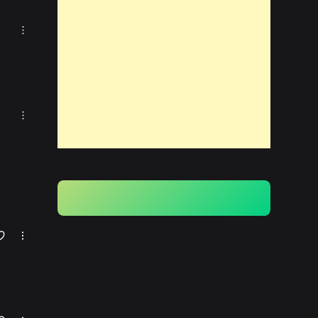
Radio Solo Exitos HN
Emisoras
Radio Alimento Del
Cielo
Emisoras