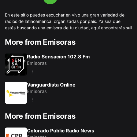
En este sitio puedes escuchar en vivo una gran variedad de
radios de latinoamerica, organizadas por país. Ya sea que
estés buscando una emisora de tu ciudad, aquí encontrarás
null
una opción para ti. Ofrecemos acceso a estaciones que
More from Emisoras
transmiten música, noticias, deportes, programas culturales y
Escucha radios de tu comunidad o descubre nuevas voces
más, las 24 horas del día. Todo el contenido se transmite en
desde otras regiones o paises, todo desde tu celular o
línea con excelente calidad de audio.
computadora, de forma fácil y gratuita. También puedes
Radio Sensacion 102.8 Fm
descargar nuestra app multiradio desde tu dispositivo android.
Emisoras
Vanguardista Online
Emisoras
More from Emisoras
Colorado Public Radio News