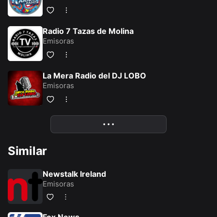
Radio 7 Tazas de Molina
Emisoras
La Mera Radio del DJ LOBO
Emisoras
More
• • •
Similar
Newstalk Ireland
Emisoras
Fox News