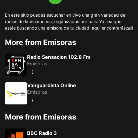
En este sitio puedes escuchar en vivo una gran variedad de
radios de latinoamerica, organizadas por país. Ya sea que
estés buscando una emisora de tu ciudad, aquí encontrarás
null
una opción para ti. Ofrecemos acceso a estaciones que
More from Emisoras
transmiten música, noticias, deportes, programas culturales y
Escucha radios de tu comunidad o descubre nuevas voces
más, las 24 horas del día. Todo el contenido se transmite en
desde otras regiones o paises, todo desde tu celular o
línea con excelente calidad de audio.
computadora, de forma fácil y gratuita. También puedes
Radio Sensacion 102.8 Fm
descargar nuestra app multiradio desde tu dispositivo android.
Emisoras
Vanguardista Online
Emisoras
More from Emisoras
BBC Radio 3