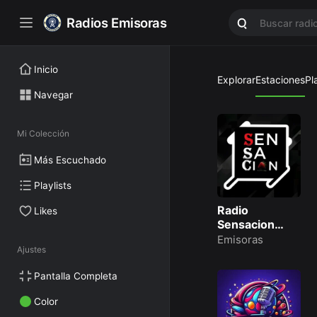
Radios Emisoras
Inicio
Explorar
Estaciones
Pl
Navegar
Mi Colección
Más Escuchado
Playlists
Radio
Likes
Sensacion
102.8 Fm
Emisoras
Ajustes
Pantalla Completa
Color