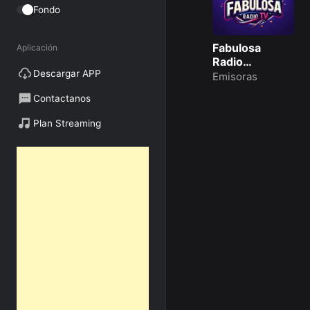
Fondo
Fabulosa
Aplicación
Radio
Descargar APP
Mogotes 96.5
Emisoras
fm
Contactanos
Plan Streaming