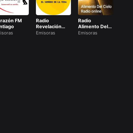
razón FM
Radio
Radio
ntiago
Revelación
Alimento Del
99.9 FM
Cielo
isoras
Emisoras
Emisoras