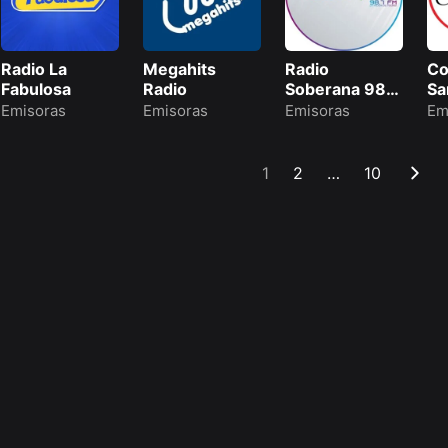
Radio La
Megahits
Radio
Co
Fabulosa
Radio
Soberana 98.7
Sa
FM
Emisoras
Emisoras
Emisoras
Em
1
2
…
10